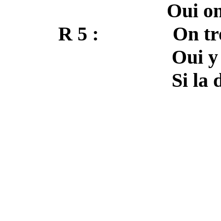
Oui on y va, o
R 5 : On trouvera
Oui y va, oui
Si la do ré 