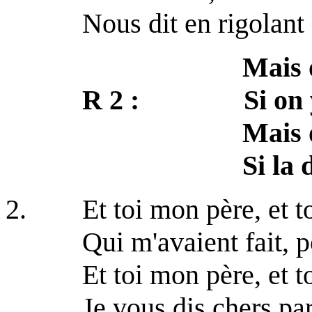
Nous dit en rigolant
Mais où on va, 
R 2 : Si on y va,
Mais où on va,
Si la do ré 
2. Et toi mon père, et t
Qui m'avaient fait, po
Et toi mon père, et to
Je vous dis chers par